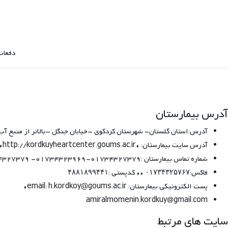
دفعات مش
آدرس بیمارستان
آدرس:استان گلستان- شهرستان کردکوی –خیابان جنگل –بالاتر از منبع آب- 
آدرس سایت بیمارستان: *http://kordkuyheartcenter.com *http://kordkuyheartcenter.goums.ac.ir
شماره تماس بیمارستان :01734327379-01734323969- 01734327379 − 01734325766
فاکس:۰۱۷۳۴۳۲۵۷۶۷ ** کدپستی :۴۸۸۱۸۹۹۴۴۱
پست الکترونیکی بیمارستان: email: h.kordkoy@goums.ac.ir*
amiralmomenin.kordkuy
gmail.com
سایت های مرتبط