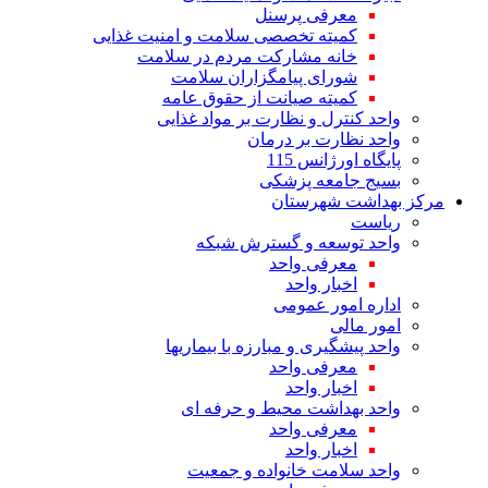
معرفی پرسنل
کمیته تخصصی سلامت و امنیت غذایی
خانه مشارکت مردم در سلامت
شورای پیامگزاران سلامت
کمیته صیانت از حقوق عامه
واحد کنترل و نظارت بر مواد غذایی
واحد نظارت بر درمان
پایگاه اورژانس 115
بسیج جامعه پزشکی
مرکز بهداشت شهرستان
ریاست
واحد توسعه و گسترش شبکه
معرفی واحد
اخبار واحد
اداره امور عمومی
امور مالی
واحد پیشگیری و مبارزه با بیماریها
معرفی واحد
اخبار واحد
واحد بهداشت محیط و حرفه ای
معرفی واحد
اخبار واحد
واحد سلامت خانواده و جمعیت