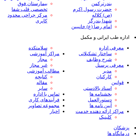
ندرترکمن
بیمارستان فوق
ضرت رسول اکرم
تخصصی قلب شفا
ص) کلاله
مرکز جراحی محدود
هدا بندرگز
کاپری
مام رضا (ع) خانببین
ایرانی و مکمل
داره
سلامتکده
اختار تشکیلاتی
مراکز آموزشی
رح وظایف
مجاز
پرسنل
غیر مجاز
دیر
مطالب آموزشی
ارکنان
کتابچه
مقاله
سناد بالادستی
سایر
خشنامه ها
تماس با اداره
ستورالعمل
فرآیندهای کاری
یین نامه ها
مجموعه تصاویر
رائه دهنده خدمت
اخبار
لینیک
ا