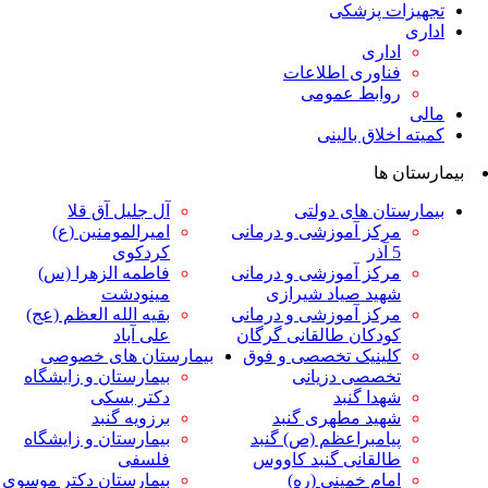
ت پزشکی
داری
ناوری اطلاعات
وابط عمومی
لاق بالینی
ها
ان های دولتی
آل جلیل آق قلا
رکز آموزشی و درمانی
امیرالمومنین (ع)
ر
کردکوی
رکز آموزشی و درمانی
فاطمه الزهرا (س)
هید صیاد شیرازی
مینودشت
رکز آموزشی و درمانی
بقیه الله العظم (عج)
ودکان طالقانی گرگان
علی آباد
لینیک تخصصی و فوق
بیمارستان های خصوصی
خصصی دزیانی
بیمارستان و زایشگاه
هدا گنبد
دکتر بسکی
هید مطهری گنبد
برزویه گنبد
یامبراعظم (ص) گنبد
بیمارستان و زایشگاه
القانی گنبد کاووس
فلسفی
مام خمینی (ره)
بیمارستان دکتر موسوی