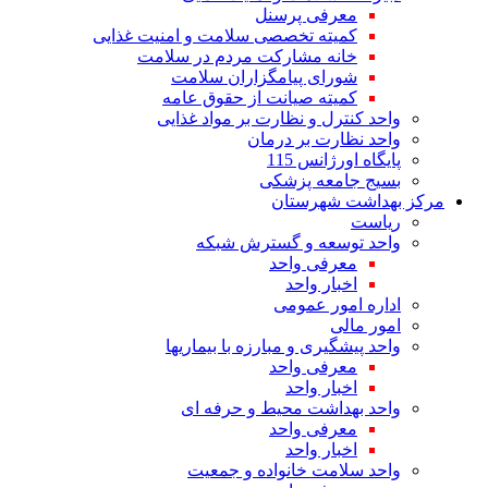
معرفی پرسنل
کمیته تخصصی سلامت و امنیت غذایی
خانه مشارکت مردم در سلامت
شورای پیامگزاران سلامت
کمیته صیانت از حقوق عامه
واحد کنترل و نظارت بر مواد غذایی
واحد نظارت بر درمان
پایگاه اورژانس 115
بسیج جامعه پزشکی
مرکز بهداشت شهرستان
ریاست
واحد توسعه و گسترش شبکه
معرفی واحد
اخبار واحد
اداره امور عمومی
امور مالی
واحد پیشگیری و مبارزه با بیماریها
معرفی واحد
اخبار واحد
واحد بهداشت محیط و حرفه ای
معرفی واحد
اخبار واحد
واحد سلامت خانواده و جمعیت