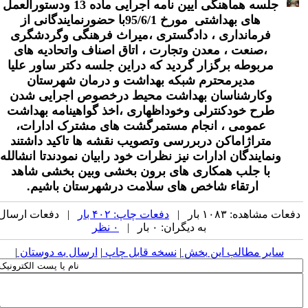
جلسه
هماهنگی ایین نامه اجرایی ماده 13 ودستورالعمل
های بهداشتی مورخ 95/6/1با حضورنمایندگانی از
فرمانداری ، دادگستری ،میراث فرهنگی وگردشگری
،صنعت ، معدن وتجارت ، اتاق اصناف واتحادیه های
مربوطه برگزار گردید که دراین جلسه دکتر ساور علیا
مدیرمحترم شبکه بهداشت و درمان شهرستان
وکارشناسان بهداشت محیط درخصوص اجرایی شدن
طرح خودکنترلی وخوداظهاری ،اخذ گواهینامه بهداشت
عمومی ، انجام مستمرگشت های مشترک ادارات،
متراژاماکن دربررسی وتصویب نقشه ها تاکید داشتند
ونمایندگان ادارات نیز نظرات خود رابیان نمودندتا انشالله
با جلب همکاری های برون بخشی وبین بخشی شاهد
ارتقاء شاخص های سلامت درشهرستان باشیم.
فعات مشاهده: ۱۰۸۳ بار |
دفعات چاپ: ۴۰۲ بار
| دفعات ارسال
به دیگران: ۰ بار |
۰ نظر
سایر مطالب این بخش
|
نسخه قابل چاپ
|
ارسال به دوستان
|