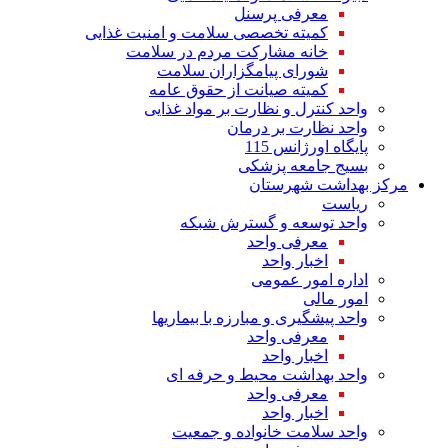
معرفی پرسنل
کمیته تخصصی سلامت و امنیت غذایی
خانه مشارکت مردم در سلامت
شورای پیامگزاران سلامت
کمیته صیانت از حقوق عامه
واحد کنترل و نظارت بر مواد غذایی
واحد نظارت بر درمان
پایگاه اورژانس 115
بسیج جامعه پزشکی
مرکز بهداشت شهرستان
ریاست
واحد توسعه و گسترش شبکه
معرفی واحد
اخبار واحد
اداره امور عمومی
امور مالی
واحد پیشگیری و مبارزه با بیماریها
معرفی واحد
اخبار واحد
واحد بهداشت محیط و حرفه ای
معرفی واحد
اخبار واحد
واحد سلامت خانواده و جمعیت