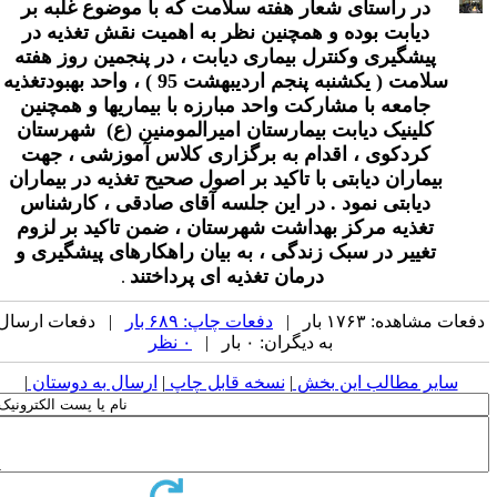
در راستای شعار هفته سلامت که با موضوع غلبه بر
دیابت بوده و همچنین نظر به اهمیت نقش تغذیه در
پیشگیری وکنترل بیماری دیابت ، در پنجمین روز هفته
سلامت ( یکشنبه پنجم اردیبهشت 95 ) ، واحد بهبودتغذیه
جامعه با مشارکت واحد مبارزه با بیماریها و همچنین
کلینیک دیابت بیمارستان امیرالمومنین (ع) شهرستان
کردکوی ، اقدام به برگزاری کلاس آموزشی ، جهت
بیماران دیابتی با تاکید بر اصول صحیح تغذیه در بیماران
دیابتی نمود . در این جلسه آقای صادقی ، کارشناس
تغذیه مرکز بهداشت شهرستان ، ضمن تاکید بر لزوم
تغییر در سبک زندگی ، به بیان راهکارهای پیشگیری و
درمان تغذیه ای پرداختند
.
فعات مشاهده: ۱۷۶۳ بار |
دفعات چاپ: ۶۸۹ بار
| دفعات ارسال
به دیگران: ۰ بار |
۰ نظر
سایر مطالب این بخش
|
نسخه قابل چاپ
|
ارسال به دوستان
|