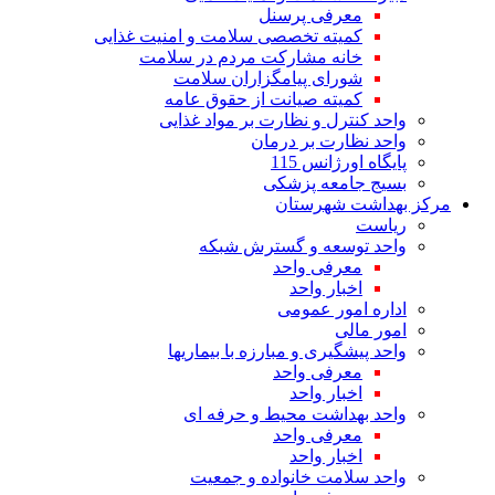
معرفی پرسنل
کمیته تخصصی سلامت و امنیت غذایی
خانه مشارکت مردم در سلامت
شورای پیامگزاران سلامت
کمیته صیانت از حقوق عامه
واحد کنترل و نظارت بر مواد غذایی
واحد نظارت بر درمان
پایگاه اورژانس 115
بسیج جامعه پزشکی
مرکز بهداشت شهرستان
ریاست
واحد توسعه و گسترش شبکه
معرفی واحد
اخبار واحد
اداره امور عمومی
امور مالی
واحد پیشگیری و مبارزه با بیماریها
معرفی واحد
اخبار واحد
واحد بهداشت محیط و حرفه ای
معرفی واحد
اخبار واحد
واحد سلامت خانواده و جمعیت