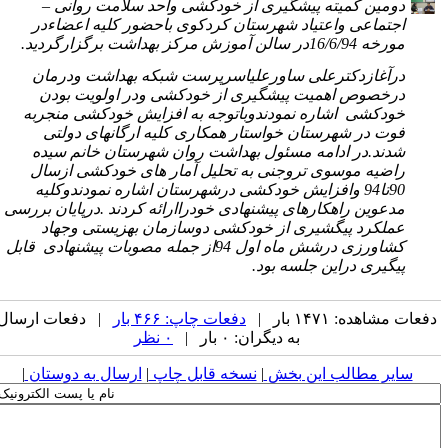
دومین کمیته پیشگیری از خودکشی واحد سلامت روانی –
اجتماعی واعتیاد شهرستان کردکوی باحضور کلیه اعضاءدر
مورخه 16/6/94در سالن آموزش
مرکز بهداشت برگزارگردید.
درآغازدکترعلی ساورعلیاسرپرست شبکه بهداشت ودرمان
درخصوص اهمیت پیشگیری از خودکشی
ودر اولویت بودن
خودکشی
اشاره نمودندوباتوجه به افزایش خودکشی منجربه
فوت در شهرستان
خواستار همکاری کلیه ارگانهای دولتی
شدند.در ادامه مسئول
بهداشت روان شهرستان خانم سیده
راضیه موسوی تروجنی به تحلیل آمار های خودکشی ازسال
90تا94 وافزایش خودکشی درشهرستان
اشاره نمودندوکلیه
مدعوین راهکارهای پیشنهادی خودراارائه کردند .درپایان بررسی
عملکرد پیگشیری از خودکشی دوسازمان بهزیستی وجهاد
کشاورزی درشش ماه اول 94از جمله مصوبات پیشنهادی
قابل
پیگیری دراین جلسه بود.
فعات مشاهده: ۱۴۷۱ بار |
دفعات چاپ: ۴۶۶ بار
| دفعات ارسال
به دیگران: ۰ بار |
۰ نظر
سایر مطالب این بخش
|
نسخه قابل چاپ
|
ارسال به دوستان
|