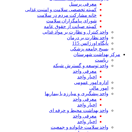
معرفی پرسنل
کمیته تخصصی سلامت و امنیت غذایی
خانه مشارکت مردم در سلامت
شورای پیامگزاران سلامت
کمیته صیانت از حقوق عامه
واحد کنترل و نظارت بر مواد غذایی
واحد نظارت بر درمان
پایگاه اورژانس 115
بسیج جامعه پزشکی
مرکز بهداشت شهرستان
ریاست
واحد توسعه و گسترش شبکه
معرفی واحد
اخبار واحد
اداره امور عمومی
امور مالی
واحد پیشگیری و مبارزه با بیماریها
معرفی واحد
اخبار واحد
واحد بهداشت محیط و حرفه ای
معرفی واحد
اخبار واحد
واحد سلامت خانواده و جمعیت