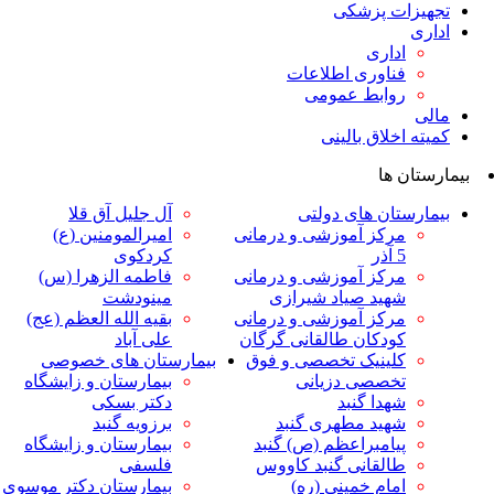
ت پزشکی
داری
ناوری اطلاعات
وابط عمومی
لاق بالینی
ها
ان های دولتی
آل جلیل آق قلا
رکز آموزشی و درمانی
امیرالمومنین (ع)
ر
کردکوی
رکز آموزشی و درمانی
فاطمه الزهرا (س)
هید صیاد شیرازی
مینودشت
رکز آموزشی و درمانی
بقیه الله العظم (عج)
ودکان طالقانی گرگان
علی آباد
لینیک تخصصی و فوق
بیمارستان های خصوصی
خصصی دزیانی
بیمارستان و زایشگاه
هدا گنبد
دکتر بسکی
هید مطهری گنبد
برزویه گنبد
یامبراعظم (ص) گنبد
بیمارستان و زایشگاه
القانی گنبد کاووس
فلسفی
مام خمینی (ره)
بیمارستان دکتر موسوی