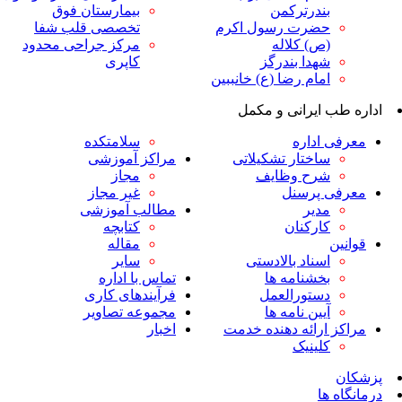
ندرترکمن
بیمارستان فوق
ضرت رسول اکرم
تخصصی قلب شفا
ص) کلاله
مرکز جراحی محدود
هدا بندرگز
کاپری
مام رضا (ع) خانببین
ایرانی و مکمل
داره
سلامتکده
اختار تشکیلاتی
مراکز آموزشی
رح وظایف
مجاز
پرسنل
غیر مجاز
دیر
مطالب آموزشی
ارکنان
کتابچه
مقاله
سناد بالادستی
سایر
خشنامه ها
تماس با اداره
ستورالعمل
فرآیندهای کاری
یین نامه ها
مجموعه تصاویر
رائه دهنده خدمت
اخبار
لینیک
ا