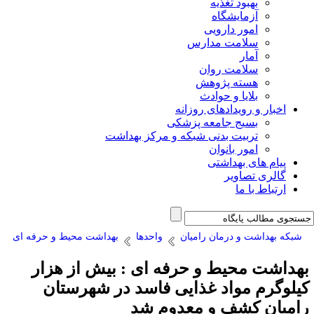
بهبود تغذیه
آزمایشگاه
امور دارویی
سلامت مدارس
آمار
سلامت روان
هسته پژوهش
بلایا و حوادث
اخبار و رویدادهای روزانه
بسیج جامعه پزشکی
تربیت بدنی شبکه و مرکز بهداشت
امور بانوان
پیام های بهداشتی
گالری تصاویر
ارتباط با ما
شبکه بهداشت و درمان رامیان
واحدها
بهداشت محیط و حرفه ای
هداشت محیط و حرفه ای : بیش از هزار
یلوگرم مواد غذایی فاسد در شهرستان
امیان کشف و معدوم شد