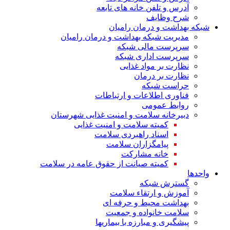
آدرس و تلفن خانه های تابعه
شرح وظایف
شبکه بهداشت و درمان رامیان
مدیریت شبکه بهداشت و درمان رامیان
سرپرست مالی شبکه
سرپرست اداری شبکه
نظارت بر مواد غذایی
نظارت بر درمان
حراست شبکه
فناوری اطلاعات و ارتباطات
روابط عمومی
دبیرخانه سلامت و امنیت غذایی شهرستان
کمیته سلامت و امنیت غذایی
اسناد راهبردی سلامت
پیامگزاران سلامت
خانه مشارکت
کمیته صیانت از حقوق عامه در سلامت
واحدها
گسترش شبکه
آموزش و ارتقاء سلامت
بهداشت محیط و حرفه ای
سلامت خانواده و جمعیت
پیشگیری و مبارزه با بیماریها