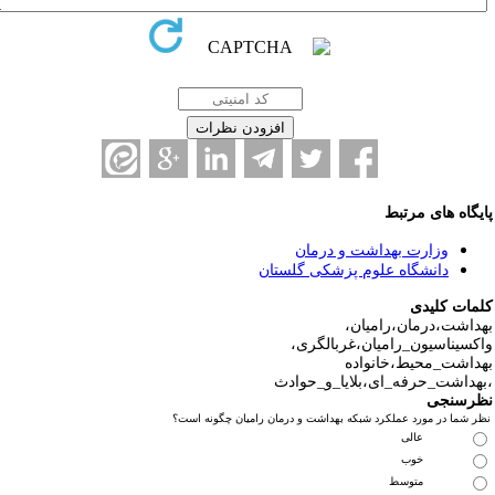
یگاه های مرتبط
وزارت بهداشت و درمان
دانشگاه علوم پزشکی گلستان
مات کلیدی
داشت،درمان،رامیان،
کسیناسیون_رامیان،غربالگری،
داشت_محیط،خانواده
هداشت_حرفه_ای،بلایا_و_حوادث
رسنجی
ر شما در مورد عملکرد شبکه بهداشت و درمان رامیان چگونه است؟
عالی
خوب
متوسط