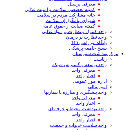
معرفی پرسنل
کمیته تخصصی سلامت و امنیت غذایی
خانه مشارکت مردم در سلامت
شورای پیامگزاران سلامت
کمیته صیانت از حقوق عامه
واحد کنترل و نظارت بر مواد غذایی
واحد نظارت بر درمان
پایگاه اورژانس 115
بسیج جامعه پزشکی
مرکز بهداشت شهرستان
ریاست
واحد توسعه و گسترش شبکه
معرفی واحد
اخبار واحد
اداره امور عمومی
امور مالی
واحد پیشگیری و مبارزه با بیماریها
معرفی واحد
اخبار واحد
واحد بهداشت محیط و حرفه ای
معرفی واحد
اخبار واحد
واحد سلامت خانواده و جمعیت