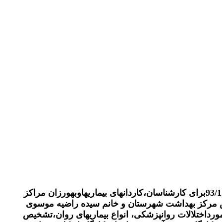
واحدبهداشت روان شهرستان کردکوی کارگاهی دوروزه باموضوع تشخیص ودرمان روانپزشکی رادرمورخه 93/11/26الی 93/11/27برای کارشناسان،کاردانهای بیماریهاوبهورزان مراکز
یس مرکز بهداشت شهرستان و خانم سیده راضیه موسوی
داختلالات روانپزشکی، انواع بیماریهای روان،تشخیص