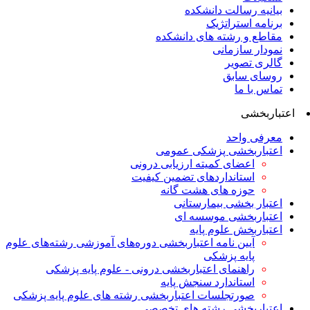
بیانیه رسالت دانشکده
برنامه استراتژیک
مقاطع و رشته های دانشکده
نمودار سازمانی
گالری تصویر
روسای سابق
تماس با ما
اعتباربخشی
معرفی واحد
اعتباربخشی پزشکی عمومی
اعضای کمیته ارزیابی درونی
استانداردهای تضمین کیفیت
حوزه های هشت گانه
اعتبار بخشی بیمارستانی
اعتباربخشی موسسه ای
اعتباربخش علوم پایه
آیین نامه اعتباربخشی دوره‌های آموزشی رشته‌های علوم
پایه پزشکی
راهنمای اعتباربخشی درونی - علوم پایه پزشکی
استاندارد سنجش پایه
صورتجلسات اعتباربخشی رشته های علوم پایه پزشکی
اعتباربخشی رشته های تخصصی