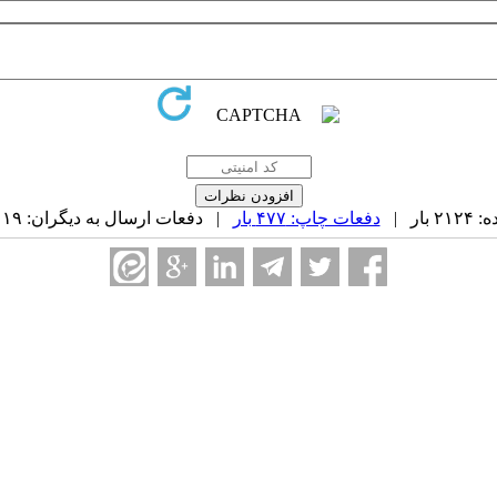
ار |
دفعات چاپ: ۴۷۷ بار
| دفعات ارسال به دیگران: ۱۹ بار |