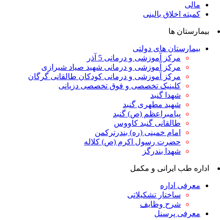
مالی
کمیته اخلاق بالینی
بیمارستان ها
بیمارستان های دولتی
مرکز آموزشی و درمانی 5 آذر
مرکز آموزشی و درمانی شهید صیاد شیرازی
مرکز آموزشی و درمانی کودکان طالقانی گرگان
کلینیک تخصصی و فوق تخصصی دزیانی
شهدا گنبد
شهید مطهری گنبد
پیامبراعظم (ص) گنبد
طالقانی گنبد کاووس
امام خمینی (ره) بندرترکمن
حضرت رسول اکرم (ص) کلاله
شهدا بندرگز
اداره طب ایرانی و مکمل
معرفی اداره
ساختار تشکیلاتی
شرح وظایف
معرفی پرسنل