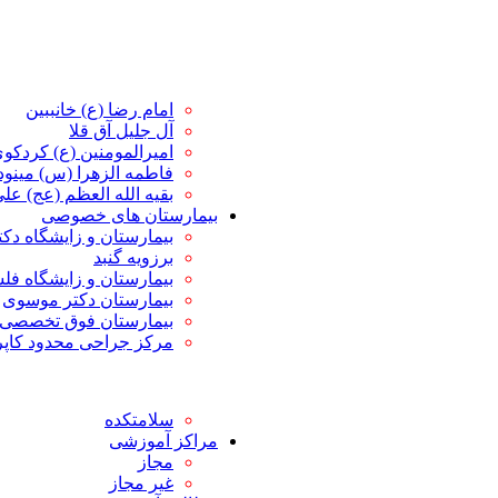
امام رضا (ع) خانببین
آل جلیل آق قلا
امیرالمومنین (ع) کردکو
فاطمه الزهرا (س) مین
بقیه الله العظم (عج) علی 
بیمارستان های خصوصی
بیمارستان و زایشگاه دک
برزویه گنبد
بیمارستان و زایشگاه ف
بیمارستان دکتر موسوی
بیمارستان فوق تخصصی 
مرکز جراحی محدود کاپ
سلامتکده
مراکز آموزشی
مجاز
غیر مجاز