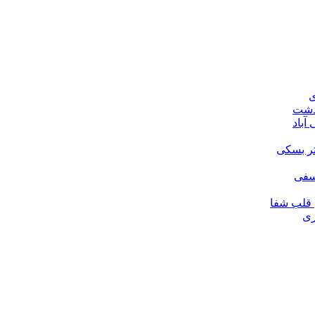
ی
ودشت
آباد
تر بسکی
لسفی
قلب شفا
ری